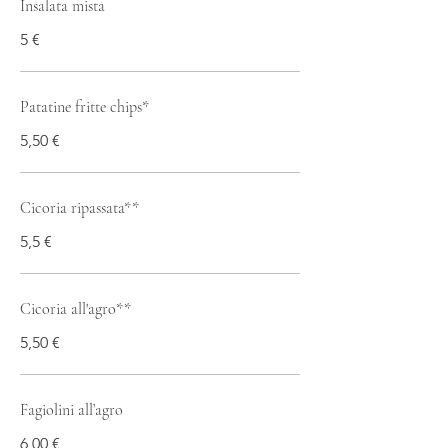
Insalata mista
5 €
Patatine fritte chips*
5,50 €
Cicoria ripassata**
5,5 €
Cicoria all'agro**
5,50 €
Fagiolini all’agro
6,00 €