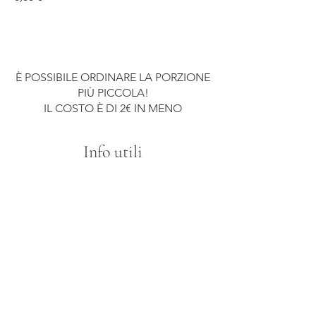
È POSSIBILE ORDINARE LA PORZIONE
PIÙ PICCOLA!
IL COSTO È DI 2€ IN MENO
Info utili
Pane e Servizio 2€
* PRODOTTO SURGELATO
** IN CASO DI IRREPERIBILITÀ DI MERCATO DEL
PRODOTTO FRESCO SI USANO PRODOTTI SURGELATI