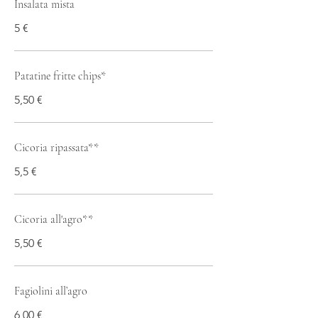
Insalata mista
5 €
Patatine fritte chips*
5,50 €
Cicoria ripassata**
5,5 €
Cicoria all'agro**
5,50 €
Fagiolini all’agro
6,00 €