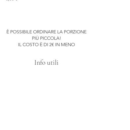
È POSSIBILE ORDINARE LA PORZIONE
PIÙ PICCOLA!
IL COSTO È DI 2€ IN MENO
Info utili
Pane e Servizio 2€
* PRODOTTO SURGELATO
** IN CASO DI IRREPERIBILITÀ DI MERCATO DEL
PRODOTTO FRESCO SI USANO PRODOTTI SURGELATI