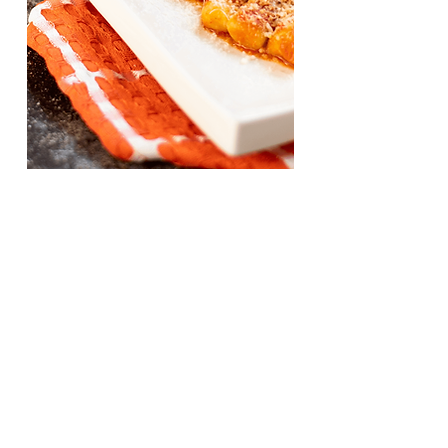
Dove siamo | I nostri orari
Ci trovi in
Viale Ungheria, 61 Zagarolo
Siamo aperti dal
Martedì alla Domenica
con i seguenti orari:
Martedì - Venerdì 8:30-14:30
Sabato 8:30-14:30 | 19:30-23:00
Domenica 9:00-14:30