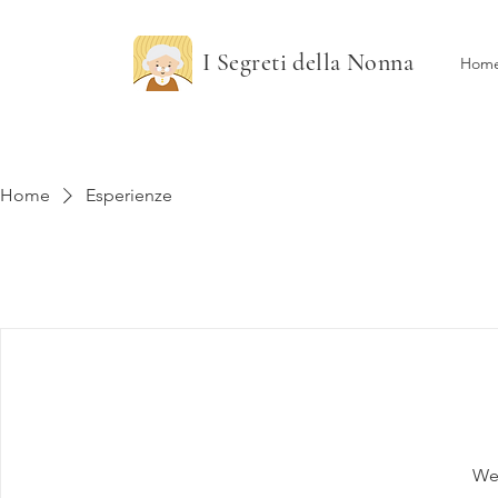
I Segreti della Nonna
Hom
Home
Esperienze
We'