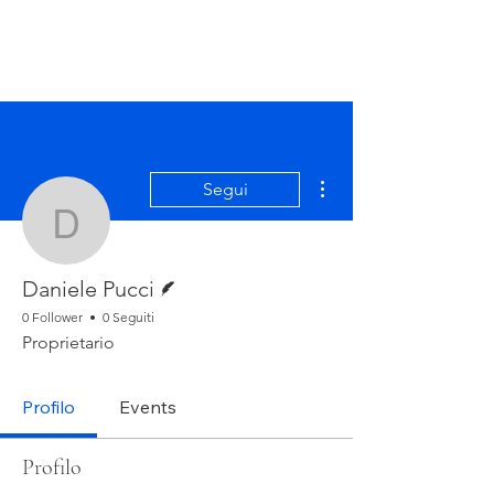
Altre azioni
Segui
Daniele Pucci
Redattore
Daniele Pucci
0 Follower
0 Seguiti
Proprietario
Profilo
Events
Profilo