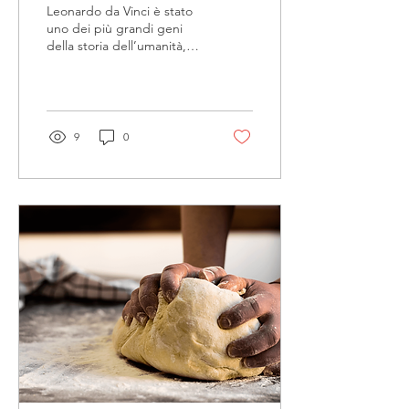
CON LA PASTA
Leonardo da Vinci è stato
ALL’UOVO?
uno dei più grandi geni
della storia dell’umanità,
conosciuto soprattutto per
i suoi capolavori artistici
come...
9
0