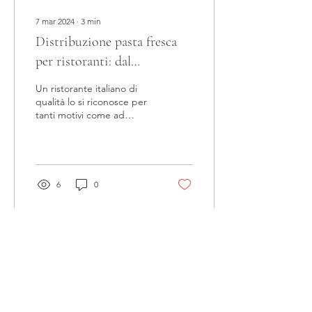
7 mar 2024
∙
3
min
Distribuzione pasta fresca
per ristoranti: dal
laboratorio alla cucina
Un ristorante italiano di
qualità lo si riconosce per
tanti motivi come ad
esempio la professionalità
nel servizio, la varietà del
menù,...
6
0